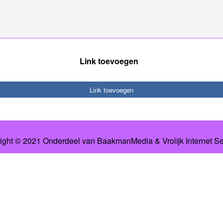
Link toevoegen
Link toevoegen
ight © 2021 Onderdeel van
BaakmanMedia
&
Vrolijk Internet S