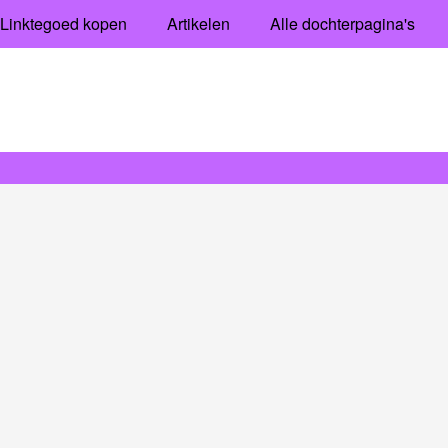
Linktegoed kopen
Artikelen
Alle dochterpagina's