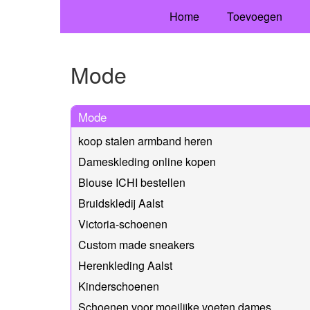
Home
Toevoegen
Mode
Mode
koop stalen armband heren
Dameskleding online kopen
Blouse ICHI bestellen
Bruidskledij Aalst
Victoria-schoenen
Custom made sneakers
Herenkleding Aalst
Kinderschoenen
Schoenen voor moeilijke voeten dames